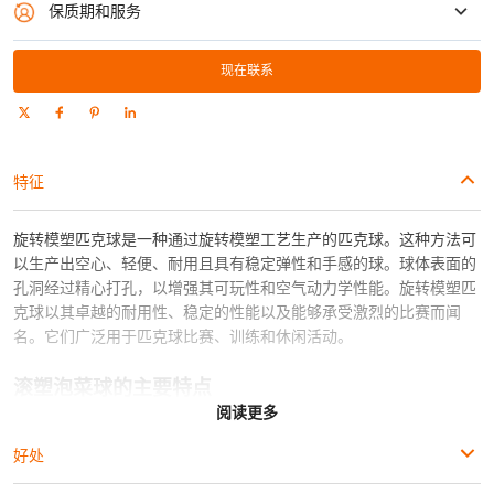
保质期和服务
1年免费维护（电机、变频器、PLC、臂架保修18个月）
现在联系
特征
旋转模塑匹克球是一种通过旋转模塑工艺生产的匹克球。这种方法可
以生产出空心、轻便、耐用且具有稳定弹性和手感的球。球体表面的
孔洞经过精心打孔，以增强其可玩性和空气动力学性能。旋转模塑匹
克球以其卓越的耐用性、稳定的性能以及能够承受激烈的比赛而闻
名。它们广泛用于匹克球比赛、训练和休闲活动。
滚塑泡菜球的主要特点
阅读更多
耐用性：
滚塑泡菜球以其耐用性而闻名。无缝空心结构以及高
好处
品质塑料材料的使用使其能够抵抗刺穿、破裂和其他形式的损
坏。这确保了即使频繁使用，球也能保持其形状、弹性和性能。