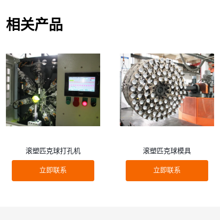
一致性：
长寿：
滚塑泡菜球经久耐用。只要保养得当，它们就能承受频
滚塑泡菜球性能稳定。其制造工艺确保每个球的重
量、尺寸和形状均匀一致。这种一致性对于比赛的公平性和球的
繁使用的严苛考验，并长时间保持良好状态。这减少了频繁更换
相关产品
可预测性至关重要，从而提升了比赛的整体乐趣。
的需求，为球员节省了资金，并减少了浪费。
弹跳和感觉：
性能：
滚塑泡菜球的稳定性能确保了比赛的公平性和可预测的
滚塑泡菜球拥有独特的弹性和手感，深受众多球
员的喜爱。其空心结构和特殊塑料配方，赋予了球体柔软而灵敏
球路。这可以提升比赛的整体乐趣，并为球员带来更具竞争力和
的触感，击球时发出令人愉悦的“砰”的一声。这种弹性和手感提
更愉悦的体验。
升了球的整体可玩性，并能提升球员的体验。
审美诉求：
滚塑泡菜球可以生产出各种颜色、图案和设计。这
定制：
种美学设计可以使球更具视觉冲击力，并增强比赛的整体氛围。
滚塑泡菜球可以根据特定要求或偏好进行定制。制造商
可以调整塑料配方、外壳厚度和其他因素，打造具有不同弹性特
性、耐用性和美观外观的球。这种定制程度使球员能够根据自己
的比赛风格和偏好选择最合适的球。
滚塑匹克球打孔机
滚塑匹克球模具
立即联系
立即联系