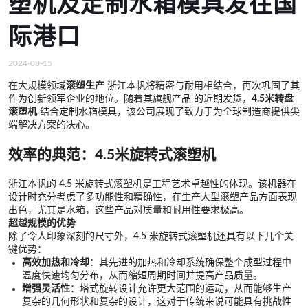
塑机及定制水箱模具发往国
际港口
2024-08-15
在大规模领域
滚塑生产
浙江本帆将精密与耐用相结合，再次巩固了其
作为创新领军企业的地位。随着其旗舰产品 的近期发货，
4.5米转盘
滚塑机
结合定制水箱模具，该公司展现了致力于为全球制造商提供尖
端解决方案的决心。
效率的典范：4.5米旋转式滚塑机
浙江本帆的 4.5 米旋转式滚塑机是工程艺术卓越性的体现。该机器在
设计时充分考虑了多功能性和精确性，在生产大型滚塑产品方面表现
出色，尤其是水箱，这些产品对质量和耐用性要求极高。
超越规模的优势
除了令人印象深刻的尺寸外，4.5 米旋转式滚塑机还具有以下几个关
键优势：
高效加热和冷却
：其先进的加热和冷却系统确保整个成型过程中
温度快速均匀分布，从而缩短周期时间并提高产品质量。
增强灵活性
：塔式旋转设计允许更大范围的运动，从而能够生产
复杂的几何形状和复杂的设计，这对于传统来说可能具有挑战性