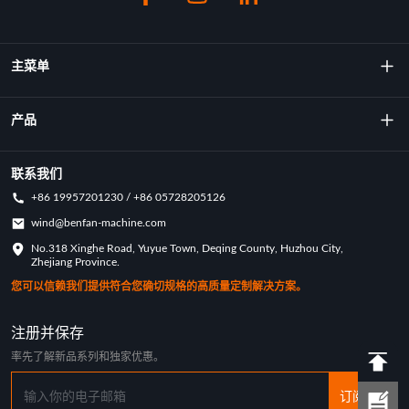
主菜单
关于我们
产品
技术
旋转成型机
联系我们
+86 19957201230 / +86 05728205126
主要成就
旋转模具
wind@benfan-machine.com
应用
No.318 Xinghe Road, Yuyue Town, Deqing County, Huzhou City,
旋转模塑匹克球
Zhejiang Province.
定制案例
您可以信赖我们提供符合您确切规格的高质量定制解决方案。
行业新闻
注册并保存
率先了解新品系列和独家优惠。
订阅