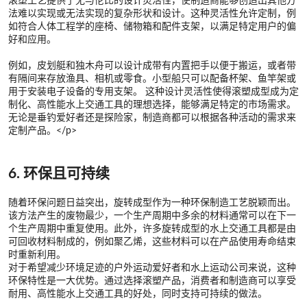
滚塑工艺提供了无与伦比的设计灵活性，使制造商能够创造出其他方
法难以实现或无法实现的复杂形状和设计。这种灵活性允许定制，例
如符合人体工程学的座椅、储物箱和配件支架，以满足特定用户的偏
好和应用。
例如，皮划艇和独木舟可以设计成带有内置把手以便于搬运，或者带
有隔间来存放渔具、相机或零食。小型船只可以配备杯架、鱼竿架或
用于安装电子设备的专用支架。 这种设计灵活性使得滚塑成型成为定
制化、高性能水上交通工具的理想选择，能够满足特定的市场需求。
无论是垂钓爱好者还是探险家，制造商都可以根据各种活动的需求来
定制产品。</p>
6. 环保且可持续
随着环保问题日益突出，旋转成型作为一种环保制造工艺脱颖而出。
该方法产生的废物最少，一个生产周期中多余的材料通常可以在下一
个生产周期中重复使用。此外，许多旋转成型的水上交通工具都是由
可回收材料制成的，例如聚乙烯，这些材料可以在产品使用寿命结束
时重新利用。
对于希望减少环境足迹的户外运动爱好者和水上运动公司来说，这种
环保特性是一大优势。通过选择滚塑产品，消费者和制造商可以享受
耐用、高性能水上交通工具的好处，同时支持可持续的做法。