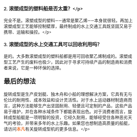
2. 滚塑成型的塑料船是否太重？</p>
完全不是。滚塑成型的塑料——通常是聚乙烯——本身就很轻。再加上
滚塑成型工艺能够控制壁厚，最终制成的水上交通工具既坚固又易于
携带、运输和操控。</p>
3. 滚塑成型的水上交通工具可以回收利用吗？
是的。大多数滚塑成型的塑料船都是用可回收聚乙烯制成的。滚塑成
型工艺产生的废料也极少，因此对于寻求可持续产品的制造商和消费
者来说，它是一种环保的选择。
最后的想法
旋转成型是生产皮划艇、独木舟和小船的理想解决方案，它具有无与
伦比的耐用性、成本效益和设计灵活性。对于水上运动器材制造商而
言，这种方法能够生产出坚固耐用、轻便且可定制的产品，这些产品
易于维护，并在各种水域条件下都能表现出色。对于消费者而言，旋
转成型船艇是一项明智的投资，它经久耐用，能够经受住各种恶劣天
气的考验，并带来多年的水上乐趣。如果您也想制造高质量的船艇，
请访问
本凡
有关旋转成型机的更多信息。</p>