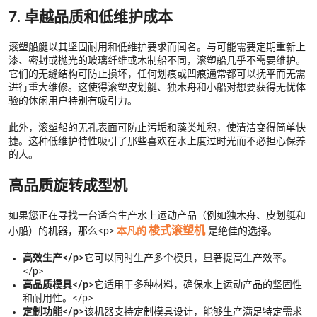
7. 卓越品质和低维护成本
滚塑船艇以其坚固耐用和低维护要求而闻名。与可能需要定期重新上
漆、密封或抛光的玻璃纤维或木制船不同，滚塑船几乎不需要维护。
它们的无缝结构可防止损坏，任何划痕或凹痕通常都可以抚平而无需
进行重大维修。这使得滚塑皮划艇、独木舟和小船对想要获得无忧体
验的休闲用户特别有吸引力。
此外，滚塑船的无孔表面可防止污垢和藻类堆积，使清洁变得简单快
捷。这种低维护特性吸引了那些喜欢在水上度过时光而不必担心保养
的人。
高品质旋转成型机
如果您正在寻找一台适合生产水上运动产品（例如独木舟、皮划艇和
梭式滚塑机
小船）的机器，那么<​​p>
本凡的
是绝佳的选择。
高效生产</p>
它可以同时生产多个模具，显著提高生产效率。
</p>
高品质模具</p>
它适用于多种材料，确保水上运动产品的坚固性
和耐用性。</p>
定制功能</p>
该机器支持定制模具设计，能够生产满足特定需求