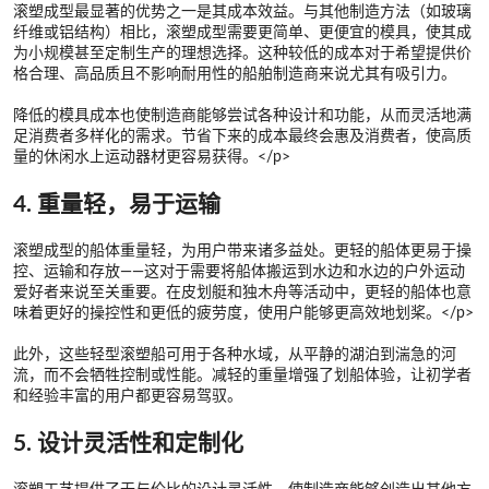
滚塑成型最显著的优势之一是其成本效益。与其他制造方法（如玻璃
纤维或铝结构）相比，滚塑成型需要更简单、更便宜的模具，使其成
为小规模甚至定制生产的理想选择。这种较低的成本对于希望提供价
格合理、高品质且不影响耐用性的船舶制造商来说尤其有吸引力。
降低的模具成本也使制造商能够尝试各种设计和功能，从而灵活地满
足消费者多样化的需求。节省下来的成本最终会惠及消费者，使高质
量的休闲水上运动器材更容易获得。</p>
4. 重量轻，易于运输
滚塑成型的船体重量轻，为用户带来诸多益处。更轻的船体更易于操
控、运输和存放——这对于需要将船体搬运到水边和水边的户外运动
爱好者来说至关重要。在皮划艇和独木舟等活动中，更轻的船体也意
味着更好的操控性和更低的疲劳度，使用户能够更高效地划桨。</p>
此外，这些轻型滚塑船可用于各种水域，从平静的湖泊到湍急的河
流，而不会牺牲控制或性能。减轻的重量增强了划船体验，让初学者
和经验丰富的用户都更容易驾驭。
5. 设计灵活性和定制化