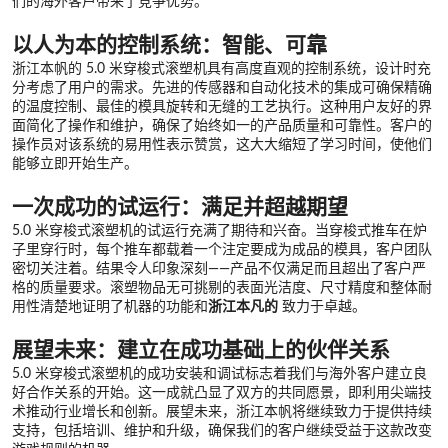
们的海外客户带来了竞争优势。
以人为本的控制系统：智能、可靠
浙江本帆的 5.0 米穿梭式滚塑机具有高度直观的控制系统，设计时充
分考虑了用户的需求。先进的传感器和自动化技术的集成可确保精确
的温度控制、最佳的模具旋转和无缝的工艺执行。这种用户友好的界
面简化了操作和维护，确保了始终如一的产品质量和可靠性。客户的
操作员对该系统的易用性表示赞赏，这大大缩短了学习时间，使他们
能够立即开始生产。
一次成功的试运行：满足并超越期望
5.0 米穿梭式滚塑机的试运行充满了期待和兴奋。当穿梭式推车在炉
子里穿行时，每个推车都载着一个注定要成为成品的模具，客户团队
密切关注着。结果令人印象深刻——产品不仅满足而且超出了客户严
格的质量要求。滚塑物品无可挑剔的表面光洁度、尺寸精度和整体耐
用性清楚地证明了机器的功能和
浙江本凡的
致力于卓越。
展望未来：建立在成功基础上的伙伴关系
5.0 米穿梭式滚塑机的成功安装和调试标志着我们与海外客户建立良
好合作关系的开始。这一成就凸显了双方的共同愿景，即利用尖端技
术推动行业增长和创新。展望未来，浙江本帆将继续致力于提供持续
支持，包括培训、维护和升级，确保我们的客户继续受益于这款改变