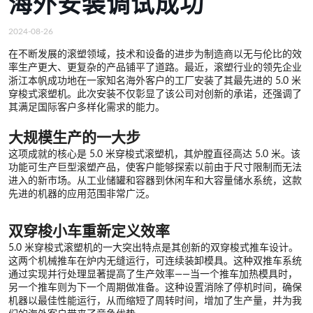
海外安装调试成功
2024-08-26
在不断发展的滚塑领域，技术和设备的进步为制造商以无与伦比的效
率生产更大、更复杂的产品铺平了道路。最近，滚塑行业的领先企业
浙江本帆成功地在一家知名海外客户的工厂安装了其最先进的 5.0 米
穿梭式滚塑机。此次安装不仅彰显了该公司对创新的承诺，还强调了
其满足国际客户多样化需求的能力。
大规模生产的一大步
这项成就的核心是 5.0 米穿梭式滚塑机，其炉膛直径高达 5.0 米。该
功能可生产巨型滚塑产品，使客户能够探索以前由于尺寸限制而无法
进入的新市场。从工业储罐和容器到休闲车和大容量储水系统，这款
先进的机器的应用范围非常广泛。
双穿梭小车重新定义效率
5.0 米穿梭式滚塑机的一大突出特点是其创新的双穿梭式推车设计。
这两个机械推车在炉内无缝运行，可连续装卸模具。这种双推车系统
通过实现并行处理显著提高了生产效率——当一个推车加热模具时，
另一个推车则为下一个周期做准备。这种设置消除了停机时间，确保
机器以最佳性能运行，从而缩短了周转时间，增加了生产量，并为我