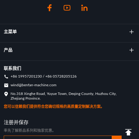
主菜单
关于我们
产品
技术
旋转成型机
联系我们
+86 19957201230 / +86 05728205126
主要成就
旋转模具
wind@benfan-machine.com
应用
No.318 Xinghe Road, Yuyue Town, Deqing County, Huzhou City,
旋转模塑匹克球
Zhejiang Province.
定制案例
您可以信赖我们提供符合您确切规格的高质量定制解决方案。
行业新闻
注册并保存
率先了解新品系列和独家优惠。