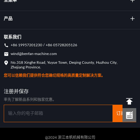
主菜单
关于我们
产品
技术
旋转成型机
联系我们
+86 19957201230 / +86 05728205126
主要成就
旋转模具
wind@benfan-machine.com
应用
No.318 Xinghe Road, Yuyue Town, Deqing County, Huzhou City,
旋转模塑匹克球
Zhejiang Province.
定制案例
您可以信赖我们提供符合您确切规格的高质量定制解决方案。
行业新闻
注册并保存
率先了解新品系列和独家优惠。
订阅
@2024 浙江本帆机械有限公司