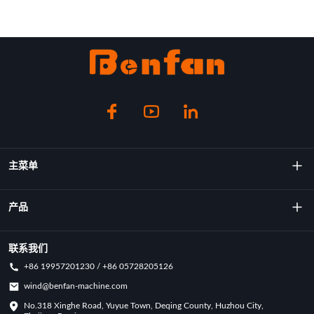
主菜单
关于我们
产品
技术
旋转成型机
联系我们
+86 19957201230 / +86 05728205126
主要成就
旋转模具
wind@benfan-machine.com
应用
No.318 Xinghe Road, Yuyue Town, Deqing County, Huzhou City,
旋转模塑匹克球