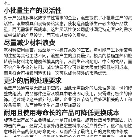
本。
小批量生产的灵活性
对于产品线多样化或季节性需求的企业，滚塑提供了小批量生产的灵
活性。滚塑模具和设备价格实惠，使制造商能够生产较少的产品数
量，而无需承担高成本。这种灵活性使公司能够满足特定客户的需求
或尝试新的产品设计，而无需过度投入资金。
尽量减少材料浪费
就材料使用而言，滚塑是一种极其高效的工艺。与可能产生多余废料
的注塑等其他工艺不同，滚塑产生的浪费最少。模具的精确加热和旋
转确保材料均匀地覆盖模具内部，从而生产出耐用、中空的物品，而
不会产生多余的材料。减少浪费不仅可以最大限度地降低材料成本，
而且符合可持续制造实践，这可以成为额外的市场优势。
更少的后期处理要求
滚塑产品通常是无缝且中空的，因此无需额外的后处理步骤，例如修
整或组装。成品部件通常从模具中取出即可使用，只需进行极少的修
饰。通过减少这些额外的步骤，企业可以节省与后处理相关的人工和
设备费用，从而使整个生产周期更加高效。
耐用且使用寿命长的产品可降低更换成本
旋转模塑产品的主要特征之一是其耐用性。旋转模塑可制造坚固、抗
冲击的产品，通常采用紫外线稳定塑料来承受户外条件。这种耐用性
意味着产品的使用寿命更长，从而降低了最终用户的更换或维修成