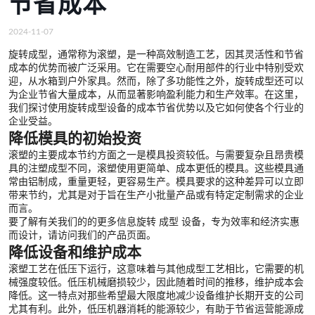
节省成本
2024-11-07
旋转成型，通常称为滚塑，是一种高效制造工艺，因其灵活性和节省
成本的优势而被广泛采用。它在需要空心耐用部件的行业中特别受欢
迎，从水箱到户外家具。然而，除了多功能性之外，旋转成型还可以
为企业节省大量成本，从而显著影响盈利能力和生产效率。在这里，
我们探讨使用旋转成型设备的成本节省优势以及它如何使各个行业的
企业受益。
降低模具的初始投资
滚塑的主要成本节约方面之一是模具投资较低。与需要复杂且昂贵模
具的注塑成型不同，滚塑使用更简单、成本更低的模具。这些模具通
常由铝制成，重量更轻，更容易生产。模具要求的这种差异可以立即
带来节约，尤其是对于旨在生产小批量产品或有特定定制需求的企业
而言。
要了解有关我们的的更多信息
旋转 成型 设备
，专为效率和经济实惠
而设计，请访问我们的产品页面。
降低设备和维护成本
滚塑工艺在低压下运行，这意味着与其他成型工艺相比，它需要的机
械强度较低。​​低压机械磨损较少，因此随着时间的推移，维护成本会
降低。这一特点对那些希望最大限度地减少设备维护长期开支的公司
尤其有利。此外，低压机器消耗的能源较少，有助于节省运营能源成